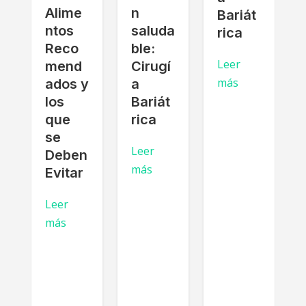
Alime
n
Bariát
a
ntos
saluda
rica
Reco
ble:
Leer
mend
Cirugí
más
a
ados y
a
los
Bariát
que
rica
se
Leer
r
Deben
más
Evitar
c
Leer
más