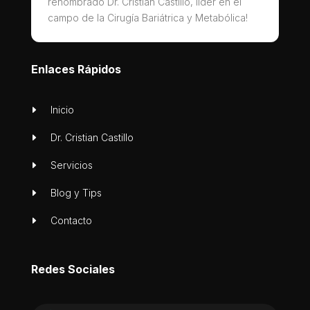
renombrado Dr. Cristian Castillo, líder en el
campo de la Cirugía Bariátrica y Metabólica!
Enlaces Rápidos
E
Inicio
E
Dr. Cristian Castillo
E
Servicios
E
Blog y Tips
E
Contacto
Redes Sociales