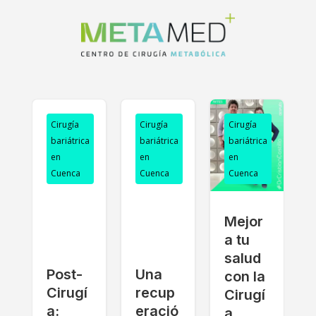
Cirugía
Cirugía
Cirugía
a
bariátrica
bariátrica
bariátrica
en
en
en
Cuenca
Cuenca
Cuenca
Mejor
a tu
salud
Post-
Una
con la
Cirugí
recup
Cirugí
a:
eració
a